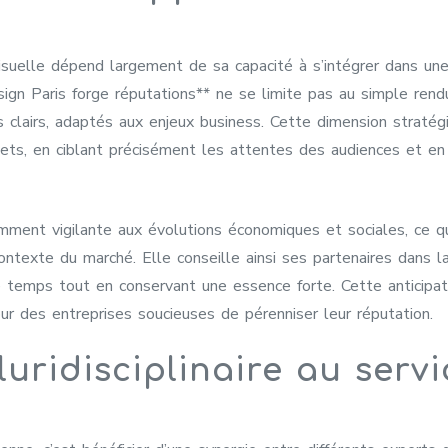
isuelle dépend largement de sa capacité à s’intégrer dans un
gn Paris forge réputations** ne se limite pas au simple ren
tifs clairs, adaptés aux enjeux business. Cette dimension strat
ets, en ciblant précisément les attentes des audiences et en o
amment vigilante aux évolutions économiques et sociales, ce qu
ntexte du marché. Elle conseille ainsi ses partenaires dans l
e temps tout en conservant une essence forte. Cette anticipat
ur des entreprises soucieuses de pérenniser leur réputation.
uridisciplinaire au servi