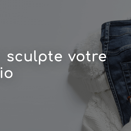
 sculpte votre
io