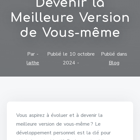
Devenir la
Meilleure Version
de Vous-même
Par -
Publié le
10 octobre
Publié dans
laithe
2024
-
Blog
Vous aspirez à évoluer et à devenir la
meilleure version de vous-même ? Le
développement personnel est la clé pour