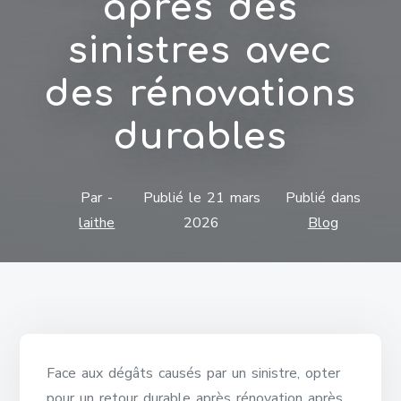
après des
sinistres avec
des rénovations
durables
Par -
Publié le
21 mars
Publié dans
laithe
2026
Blog
Face aux dégâts causés par un sinistre, opter
pour un retour durable après rénovation après